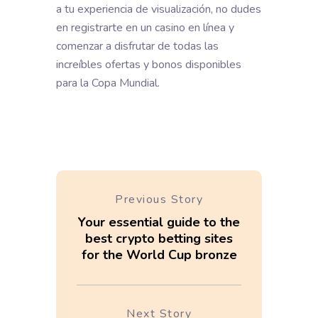
a tu experiencia de visualización, no dudes
en registrarte en un casino en línea y
comenzar a disfrutar de todas las
increíbles ofertas y bonos disponibles
para la Copa Mundial.
Previous Story
Your essential guide to the
best crypto betting sites
for the World Cup bronze
Next Story