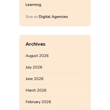
Learning
Siva
on
Digital Agencies
Archives
August 2026
July 2026
June 2026
March 2026
February 2026