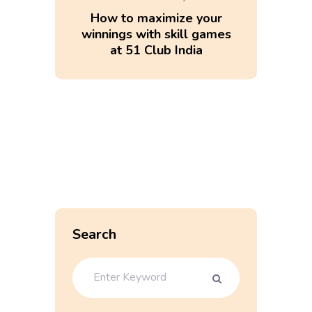
How to maximize your
winnings with skill games
at 51 Club India
Search