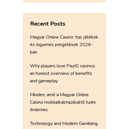
Recent Posts
Magyar Online Casino: top játékok
és ingyenes pörgetések 2026-
ban
Why players love PayID casinos:
an honest overview of benefits
and gameplay
Minden, amit a Magyar Online
Casino mobilalkalmazásáról tudni
érdemes
Technology and Modern Gambling