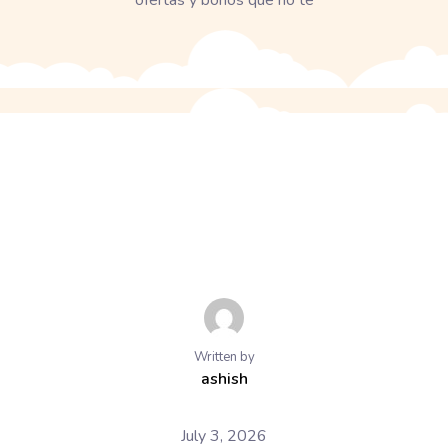
ofertas y bonos que no te
Written by
ashish
July 3, 2026