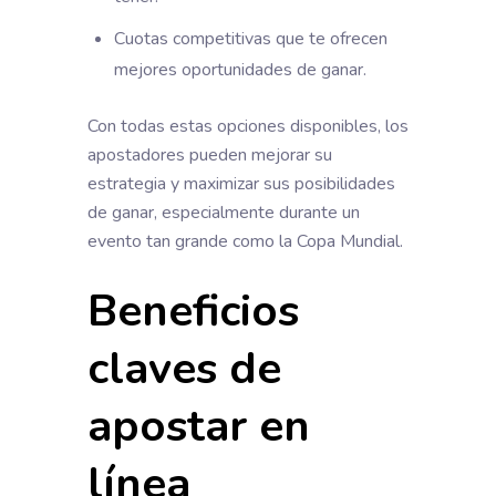
Cuotas competitivas que te ofrecen
mejores oportunidades de ganar.
Con todas estas opciones disponibles, los
apostadores pueden mejorar su
estrategia y maximizar sus posibilidades
de ganar, especialmente durante un
evento tan grande como la Copa Mundial.
Beneficios
claves de
apostar en
línea