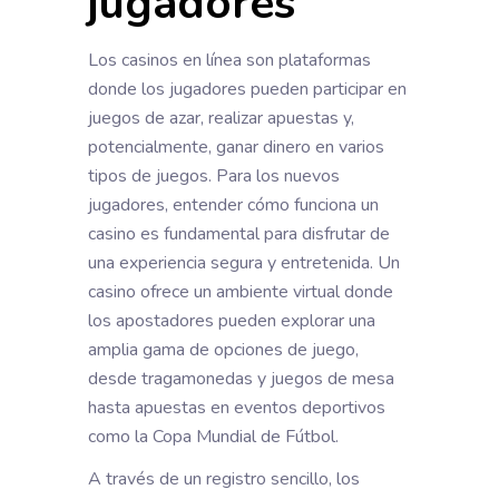
jugadores
Los casinos en línea son plataformas
donde los jugadores pueden participar en
juegos de azar, realizar apuestas y,
potencialmente, ganar dinero en varios
tipos de juegos. Para los nuevos
jugadores, entender cómo funciona un
casino es fundamental para disfrutar de
una experiencia segura y entretenida. Un
casino ofrece un ambiente virtual donde
los apostadores pueden explorar una
amplia gama de opciones de juego,
desde tragamonedas y juegos de mesa
hasta apuestas en eventos deportivos
como la Copa Mundial de Fútbol.
A través de un registro sencillo, los