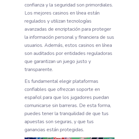
confianza y la seguridad son primordiales.
Los mejores casinos en línea están
regulados y utilizan tecnologías
avanzadas de encriptación para proteger
la información personal y financiera de sus
usuarios. Además, estos casinos en línea
son auditados por entidades reguladoras
que garantizan un juego justo y
transparente.
Es fundamental elegir plataformas
confiables que ofrezcan soporte en
español para que los jugadores puedan
comunicarse sin barreras. De esta forma,
puedes tener la tranquilidad de que tus
apuestas son seguras, y que tus
ganancias están protegidas.