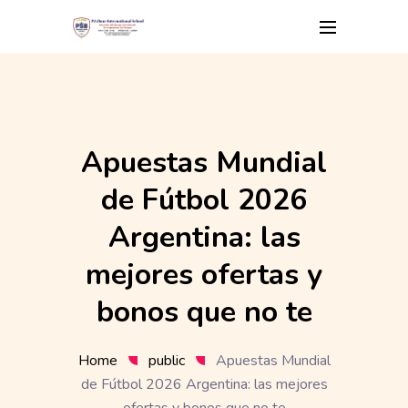
Skip
to
content
Apuestas Mundial
de Fútbol 2026
Argentina: las
mejores ofertas y
bonos que no te
Home
public
Apuestas Mundial
de Fútbol 2026 Argentina: las mejores