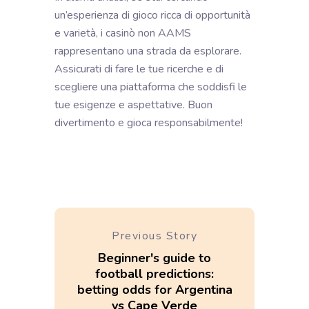
un’esperienza di gioco ricca di opportunità
e varietà, i casinò non AAMS
rappresentano una strada da esplorare.
Assicurati di fare le tue ricerche e di
scegliere una piattaforma che soddisfi le
tue esigenze e aspettative. Buon
divertimento e gioca responsabilmente!
Previous Story
Beginner's guide to
football predictions:
betting odds for Argentina
vs Cape Verde