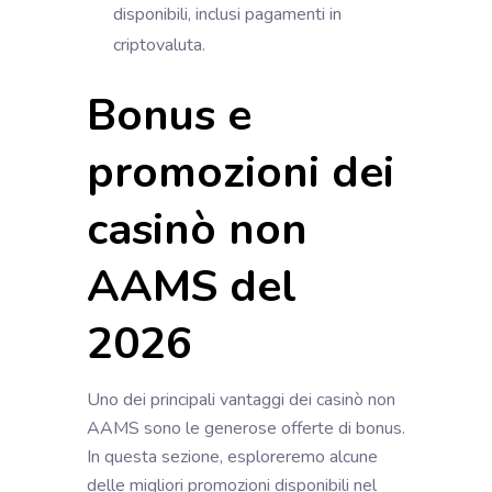
disponibili, inclusi pagamenti in
criptovaluta.
Bonus e
promozioni dei
casinò non
AAMS del
2026
Uno dei principali vantaggi dei casinò non
AAMS sono le generose offerte di bonus.
In questa sezione, esploreremo alcune
delle migliori promozioni disponibili nel