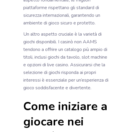
piattaforme rispettano gli standard di
sicurezza internazionali, garantendo un
ambiente di gioco sicuro e protetto.
Un altro aspetto cruciale è la varietà di
giochi disponibili. I casinò non AAMS
tendono a offrire un catalogo più ampio di
titoli, inclusi giochi da tavolo, slot machine
e opzioni di live casino. Assicurarsi che la
selezione di giochi risponda ai propri
interessi è essenziale per un’esperienza di
gioco soddisfacente e divertente.
Come iniziare a
giocare nei