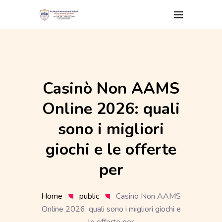
Skip
to
content
Casinò Non AAMS
Online 2026: quali
sono i migliori
giochi e le offerte
per
Home
public
Casinò Non AAMS
Online 2026: quali sono i migliori giochi e