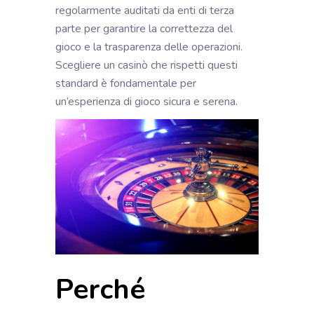
regolarmente auditati da enti di terza
parte per garantire la correttezza del
gioco e la trasparenza delle operazioni.
Scegliere un casinò che rispetti questi
standard è fondamentale per
un’esperienza di gioco sicura e serena.
Perché