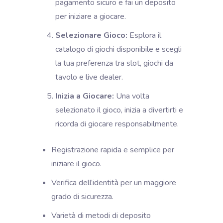
pagamento sicuro e fai un deposito
per iniziare a giocare.
Selezionare Gioco:
Esplora il
catalogo di giochi disponibile e scegli
la tua preferenza tra slot, giochi da
tavolo e live dealer.
Inizia a Giocare:
Una volta
selezionato il gioco, inizia a divertirti e
ricorda di giocare responsabilmente.
Registrazione rapida e semplice per
iniziare il gioco.
Verifica dell’identità per un maggiore
grado di sicurezza.
Varietà di metodi di deposito