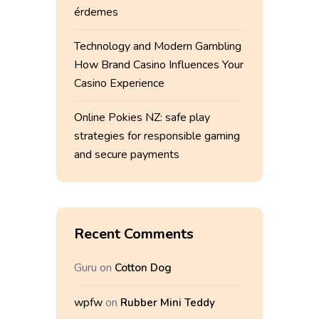
érdemes
Technology and Modern Gambling
How Brand Casino Influences Your
Casino Experience
Online Pokies NZ: safe play
strategies for responsible gaming
and secure payments
Recent Comments
Guru
on
Cotton Dog
wpfw
on
Rubber Mini Teddy