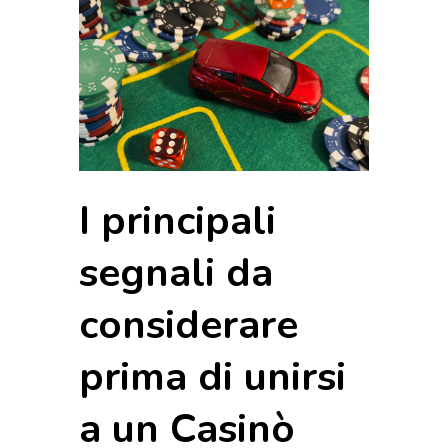
I principali
segnali da
considerare
prima di unirsi
a un Casinò