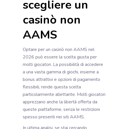
scegliere un
casinò non
AAMS
Optare per un casinò non AAMS nel
2026 può essere la scelta giusta per
molti giocatori. La possibilità di accedere
a una vasta gamma di giochi, insieme a
bonus attrattivi e opzioni di pagamento
flessibili, rende questa scelta
particolarmente allettante. Molti giocatori
apprezzano anche la libertà offerta da
queste piattaforme, senza le restrizioni
spesso presenti nei siti AAMS.
In ultima analisi, se stai cercando