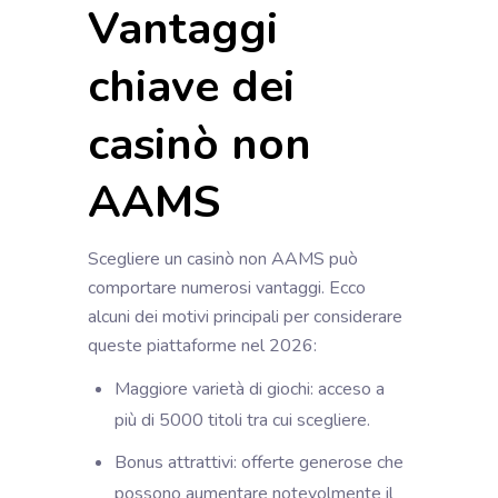
Vantaggi
chiave dei
casinò non
AAMS
Scegliere un casinò non AAMS può
comportare numerosi vantaggi. Ecco
alcuni dei motivi principali per considerare
queste piattaforme nel 2026:
Maggiore varietà di giochi: acceso a
più di 5000 titoli tra cui scegliere.
Bonus attrattivi: offerte generose che
possono aumentare notevolmente il