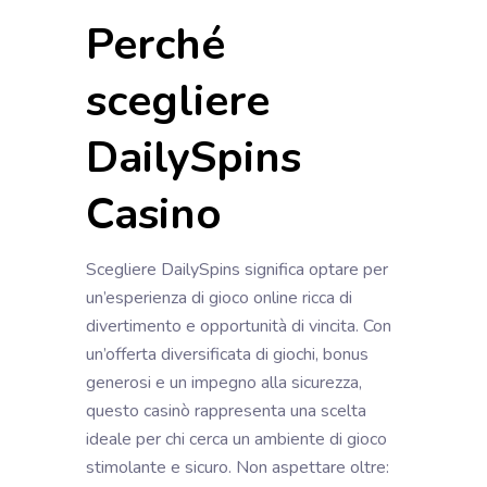
Perché
scegliere
DailySpins
Casino
Scegliere DailySpins significa optare per
un’esperienza di gioco online ricca di
divertimento e opportunità di vincita. Con
un’offerta diversificata di giochi, bonus
generosi e un impegno alla sicurezza,
questo casinò rappresenta una scelta
ideale per chi cerca un ambiente di gioco
stimolante e sicuro. Non aspettare oltre: