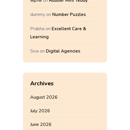
wpfw
on
Rubber Mini Teddy
dummy
on
Number Puzzles
Prabha
on
Excellent Care &
Learning
Siva
on
Digital Agencies
Archives
August 2026
July 2026
June 2026