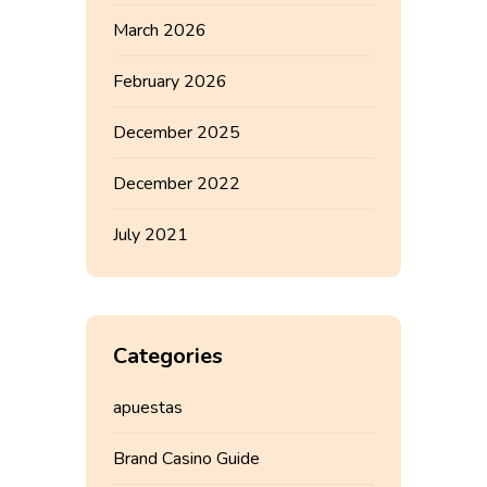
March 2026
February 2026
December 2025
December 2022
July 2021
Categories
apuestas
Brand Casino Guide