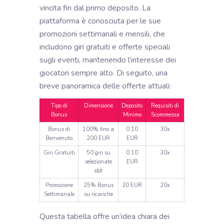
vincita fin dal primo deposito. La
piattaforma è conosciuta per le sue
promozioni settimanali e mensili, che
includono giri gratuiti e offerte speciali
sugli eventi, mantenendo l’interesse dei
giocatori sempre alto. Di seguito, una
breve panoramica delle offerte attuali:
Tipo di
Dimensione
Deposito
Requisiti di
Bonus
Minimo
Scommessa
Bonus di
100% fino a
0.10
30x
Benvenuto
200 EUR
EUR
Giri Gratuiti
50 giri su
0.10
30x
selezionate
EUR
slot
Promozione
25% Bonus
20 EUR
20x
Settimanale
su ricariche
Questa tabella offre un’idea chiara dei