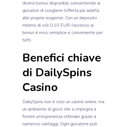
diversi bonus disponibili, consentendo ai
giocatori di scegliere l’offerta più adatta
alle proprie esigenze. Con un deposito
minimo di soli 0.10 EUR, l’accesso ai
bonus è reso semplice e conveniente per
tutti.
Benefici chiave
di DailySpins
Casino
DailySpins non è solo un casinò online, ma
un ambiente di gioco che si impegna a
fornire un’esperienza ottimale grazie a
numerosi vantaggi. Ogni giocatore può