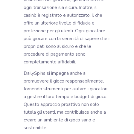
ogni transazione sia sicura. Inoltre, il
casinò è registrato e autorizzato, il che
offre un ulteriore livello di fiducia e
protezione per gli utenti. Ogni giocatore
può giocare con la serenità di sapere che i
propri dati sono al sicuro e che le
procedure di pagamento sono
completamente affidabili.
DailySpins si impegna anche a
promuovere il gioco responsabilmente,
fornendo strumenti per aiutare i giocatori
a gestire il loro tempo e budget di gioco.
Questo approccio proattivo non solo
tutela gli utenti, ma contribuisce anche a
creare un ambiente di gioco sano e
sostenibile.