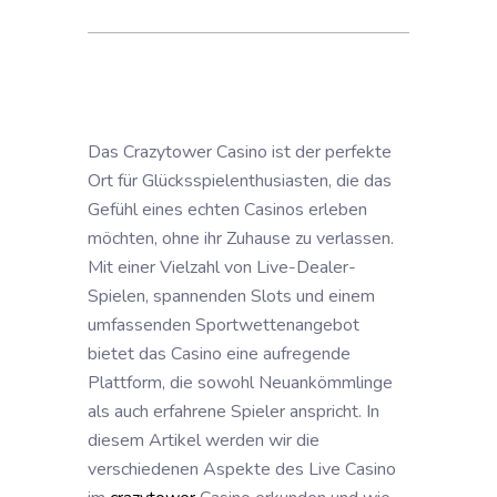
Das Crazytower Casino ist der perfekte
Ort für Glücksspielenthusiasten, die das
Gefühl eines echten Casinos erleben
möchten, ohne ihr Zuhause zu verlassen.
Mit einer Vielzahl von Live-Dealer-
Spielen, spannenden Slots und einem
umfassenden Sportwettenangebot
bietet das Casino eine aufregende
Plattform, die sowohl Neuankömmlinge
als auch erfahrene Spieler anspricht. In
diesem Artikel werden wir die
verschiedenen Aspekte des Live Casino