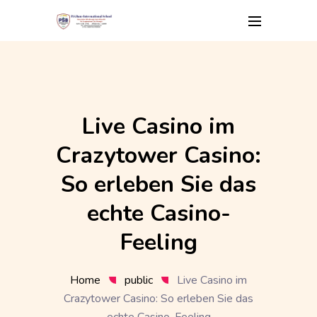
Skip
to
content
Live Casino im
Crazytower Casino:
So erleben Sie das
echte Casino-
Feeling
Home
public
Live Casino im
Crazytower Casino: So erleben Sie das