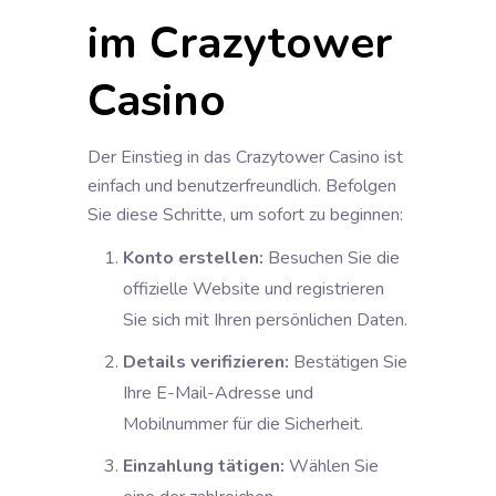
im Crazytower
Casino
Der Einstieg in das Crazytower Casino ist
einfach und benutzerfreundlich. Befolgen
Sie diese Schritte, um sofort zu beginnen:
Konto erstellen:
Besuchen Sie die
offizielle Website und registrieren
Sie sich mit Ihren persönlichen Daten.
Details verifizieren:
Bestätigen Sie
Ihre E-Mail-Adresse und
Mobilnummer für die Sicherheit.
Einzahlung tätigen:
Wählen Sie