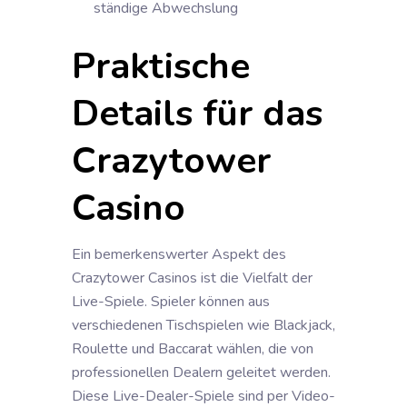
ständige Abwechslung
Praktische
Details für das
Crazytower
Casino
Ein bemerkenswerter Aspekt des
Crazytower Casinos ist die Vielfalt der
Live-Spiele. Spieler können aus
verschiedenen Tischspielen wie Blackjack,
Roulette und Baccarat wählen, die von
professionellen Dealern geleitet werden.
Diese Live-Dealer-Spiele sind per Video-