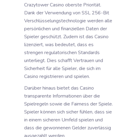
Crazytower Casino oberste Priorität.
Dank der Verwendung von SSL 256-Bit
Verschlüsselungstechnologie werden alle
persönlichen und finanziellen Daten der
Spieler geschützt. Zudem ist das Casino
lizenziert, was bedeutet, dass es
strengen regulatorischen Standards
unterliegt. Dies schafft Vertrauen und
Sicherheit für alle Spieler, die sich im
Casino registrieren und spielen.
Darüber hinaus bietet das Casino
transparente Informationen über die
Spielregeln sowie die Fairness der Spiele.
Spieler können sich sicher fühlen, dass sie
in einem sicheren Umfeld spielen und
dass die gewonnenen Gelder zuverlässig
ausgezahlt werden.