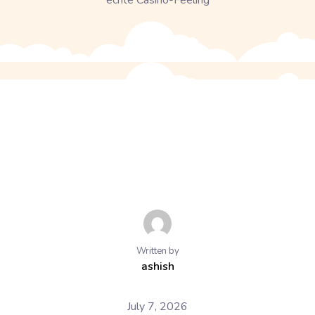
echte Casino-Feeling
Written by
ashish
July 7, 2026