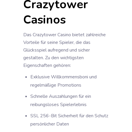
Crazytower
Casinos
Das Crazytower Casino bietet zahlreiche
Vorteile für seine Spieler, die das
Glücksspiel aufregend und sicher
gestalten. Zu den wichtigsten
Eigenschaften gehören:
Exklusive Willkommensboni und
regelmäßige Promotions
Schnelle Auszahlungen für ein
reibungsloses Spielerlebnis
SSL 256-Bit Sicherheit für den Schutz
persönlicher Daten