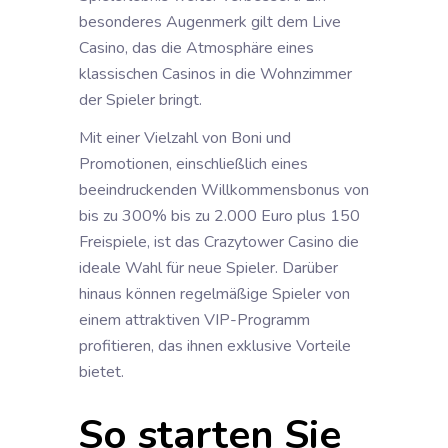
besonderes Augenmerk gilt dem Live
Casino, das die Atmosphäre eines
klassischen Casinos in die Wohnzimmer
der Spieler bringt.
Mit einer Vielzahl von Boni und
Promotionen, einschließlich eines
beeindruckenden Willkommensbonus von
bis zu 300% bis zu 2.000 Euro plus 150
Freispiele, ist das Crazytower Casino die
ideale Wahl für neue Spieler. Darüber
hinaus können regelmäßige Spieler von
einem attraktiven VIP-Programm
profitieren, das ihnen exklusive Vorteile
bietet.
So starten Sie