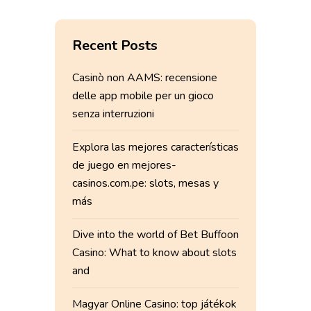
Recent Posts
Casinò non AAMS: recensione
delle app mobile per un gioco
senza interruzioni
Explora las mejores características
de juego en mejores-
casinos.com.pe: slots, mesas y
más
Dive into the world of Bet Buffoon
Casino: What to know about slots
and
Magyar Online Casino: top játékok