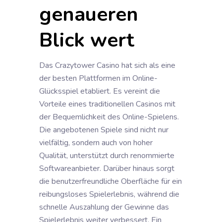
genaueren
Blick wert
Das Crazytower Casino hat sich als eine
der besten Plattformen im Online-
Glücksspiel etabliert. Es vereint die
Vorteile eines traditionellen Casinos mit
der Bequemlichkeit des Online-Spielens.
Die angebotenen Spiele sind nicht nur
vielfältig, sondern auch von hoher
Qualität, unterstützt durch renommierte
Softwareanbieter. Darüber hinaus sorgt
die benutzerfreundliche Oberfläche für ein
reibungsloses Spielerlebnis, während die
schnelle Auszahlung der Gewinne das
Spielerlebnis weiter verbessert. Ein