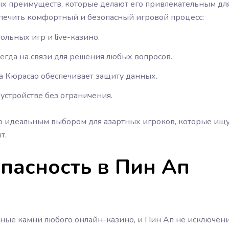
х преимуществ, которые делают его привлекательным дл
спечить комфортный и безопасный игровой процесс:
ольных игр и live-казино.
егда на связи для решения любых вопросов.
а Кюрасао обеспечивает защиту данных.
устройстве без ограничения.
о идеальным выбором для азартных игроков, которые ищ
т.
пасность в Пин Ап
ьные камни любого онлайн-казино, и Пин Ап не исключени