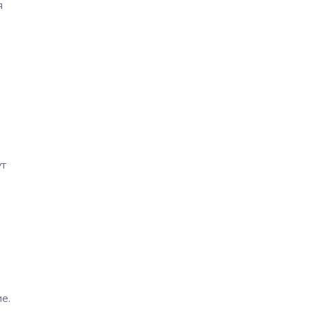
я
ут
е.