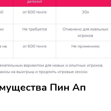
депозит
50
от 600 тенге
30x
ни
Не требуется
Отменено для лояльных
игроков
 на
от 600 тенге
Не применимо
екательным вариантом для новых и опытных игроков,
шансы на выигрыш и продлить игровые сессии.
мущества Пин Ап