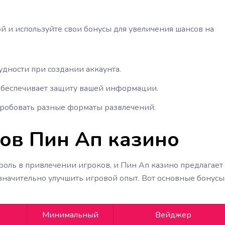
й и используйте свои бонусы для увеличения шансов на
дности при создании аккаунта.
обеспечивает защиту вашей информации.
пробовать разные форматы развлечений.
ов Пин Ап казино
ль в привлечении игроков, и Пин Ап казино предлагает
значительно улучшить игровой опыт. Вот основные бонусы
Минимальный
Вейджер