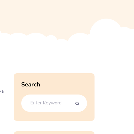
Search
026