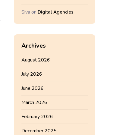
Siva
on
Digital Agencies
.
Archives
August 2026
July 2026
June 2026
March 2026
February 2026
December 2025