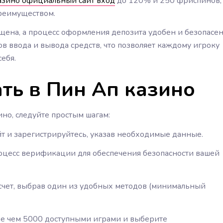
азино официальный сайт вход
до 120% и 250 фриспинов,
преимуществом.
щена, а процесс оформления депозита удобен и безопасен
в ввода и вывода средств, что позволяет каждому игроку
ебя.
ать в Пин Ап казино
ино, следуйте простым шагам:
т и зарегистрируйтесь, указав необходимые данные.
цесс верификации для обеспечения безопасности вашей
счет, выбрав один из удобных методов (минимальный
ее чем 5000 доступными играми и выберите