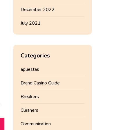
December 2022
July 2021
Categories
apuestas
Brand Casino Guide
Breakers
,
Cleaners
Communication