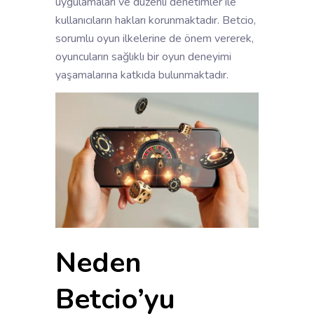
uygulamaları ve düzenli denetimler ile
kullanıcıların hakları korunmaktadır. Betcio,
sorumlu oyun ilkelerine de önem vererek,
oyuncuların sağlıklı bir oyun deneyimi
yaşamalarına katkıda bulunmaktadır.
Neden
Betcio’yu