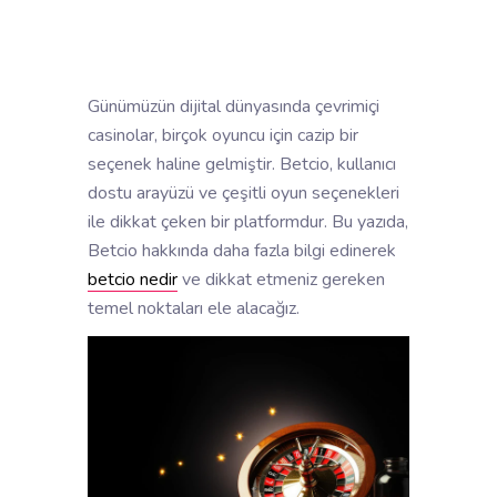
Günümüzün dijital dünyasında çevrimiçi
casinolar, birçok oyuncu için cazip bir
seçenek haline gelmiştir. Betcio, kullanıcı
dostu arayüzü ve çeşitli oyun seçenekleri
ile dikkat çeken bir platformdur. Bu yazıda,
Betcio hakkında daha fazla bilgi edinerek
betcio nedir
ve dikkat etmeniz gereken
temel noktaları ele alacağız.