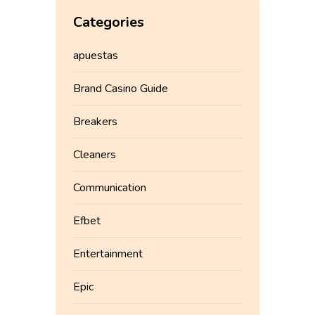
Categories
apuestas
Brand Casino Guide
Breakers
Cleaners
Communication
Efbet
Entertainment
Epic