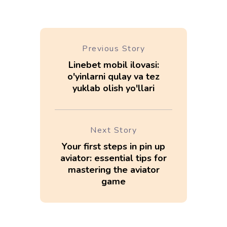
Previous Story
Linebet mobil ilovasi:
o'yinlarni qulay va tez
yuklab olish yo'llari
Next Story
Your first steps in pin up
aviator: essential tips for
mastering the aviator
game