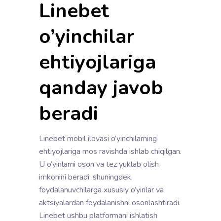
Linebet
o’yinchilar
ehtiyojlariga
qanday javob
beradi
Linebet mobil ilovasi o’yinchilarning
ehtiyojlariga mos ravishda ishlab chiqilgan.
U o’yinlarni oson va tez yuklab olish
imkonini beradi, shuningdek,
foydalanuvchilarga xususiy o’yinlar va
aktsiyalardan foydalanishni osonlashtiradi.
Linebet ushbu platformani ishlatish