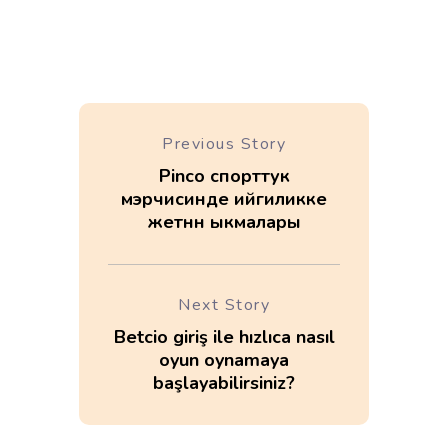
Previous Story
Pinco спорттук
мэрчисинде ийгиликке
жетүүнүн ыкмалары
Next Story
Betcio giriş ile hızlıca nasıl
oyun oynamaya
başlayabilirsiniz?