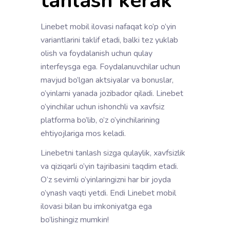
tanlash kerak
Linebet mobil ilovasi nafaqat ko’p o’yin
variantlarini taklif etadi, balki tez yuklab
olish va foydalanish uchun qulay
interfeysga ega. Foydalanuvchilar uchun
mavjud bo’lgan aktsiyalar va bonuslar,
o’yinlarni yanada jozibador qiladi. Linebet
o’yinchilar uchun ishonchli va xavfsiz
platforma bo’lib, o’z o’yinchilarining
ehtiyojlariga mos keladi.
Linebetni tanlash sizga qulaylik, xavfsizlik
va qiziqarli o’yin tajribasini taqdim etadi.
O’z sevimli o’yinlaringizni har bir joyda
o’ynash vaqti yetdi. Endi Linebet mobil
ilovasi bilan bu imkoniyatga ega
bo’lishingiz mumkin!