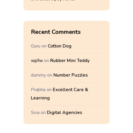
Recent Comments
Guru
on
Cotton Dog
wpfw
on
Rubber Mini Teddy
dummy
on
Number Puzzles
Prabha
on
Excellent Care &
Learning
Siva
on
Digital Agencies