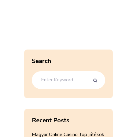
Search
Recent Posts
Magyar Online Casino: top játékok