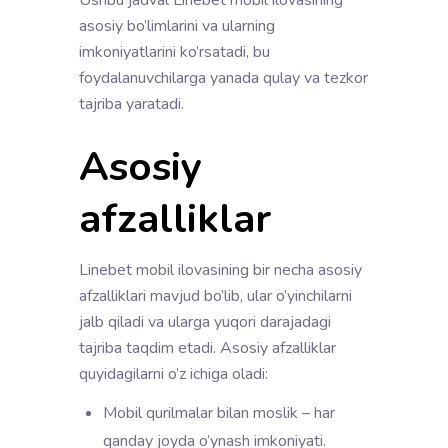
Ushbu jadval Linebet mobil ilovasining
asosiy bo’limlarini va ularning
imkoniyatlarini ko’rsatadi, bu
foydalanuvchilarga yanada qulay va tezkor
tajriba yaratadi.
Asosiy
afzalliklar
Linebet mobil ilovasining bir necha asosiy
afzalliklari mavjud bo’lib, ular o’yinchilarni
jalb qiladi va ularga yuqori darajadagi
tajriba taqdim etadi. Asosiy afzalliklar
quyidagilarni o’z ichiga oladi:
Mobil qurilmalar bilan moslik – har
qanday joyda o’ynash imkoniyati.