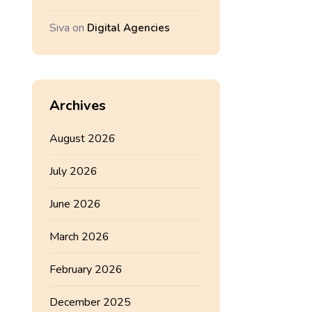
Siva
on
Digital Agencies
Archives
August 2026
July 2026
June 2026
March 2026
February 2026
December 2025