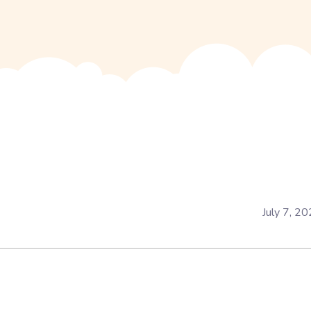
July 7, 2