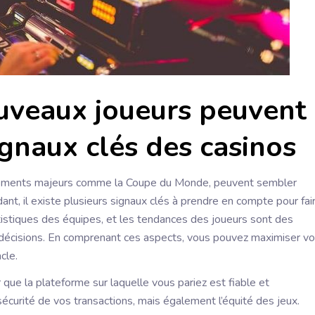
veaux joueurs peuvent
ignaux clés des casinos
événements majeurs comme la Coupe du Monde, peuvent sembler
nt, il existe plusieurs signaux clés à prendre en compte pour fai
atistiques des équipes, et les tendances des joueurs sont des
 décisions. En comprenant ces aspects, vous pouvez maximiser v
cle.
que la plateforme sur laquelle vous pariez est fiable et
écurité de vos transactions, mais également l’équité des jeux.