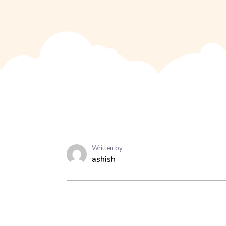
Written by
ashish