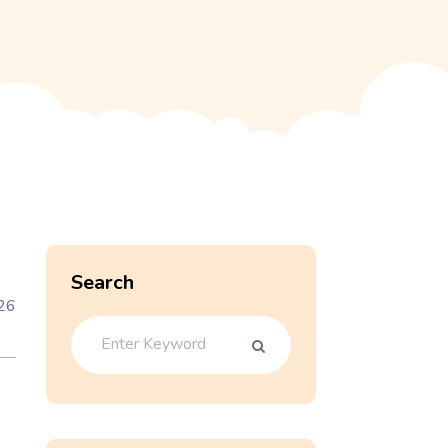
Search
026