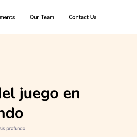
ments
Our Team
Contact Us
del juego en
undo
isis profundo