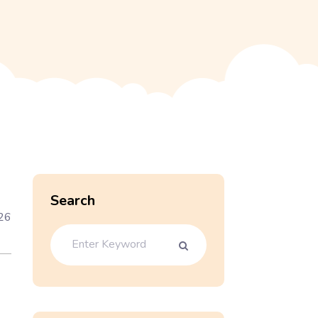
Search
026