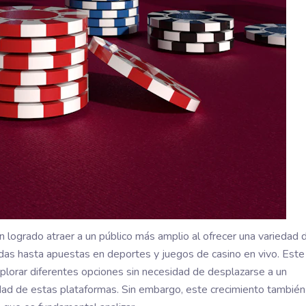
 logrado atraer a un público más amplio al ofrecer una variedad 
das hasta apuestas en deportes y juegos de casino en vivo. Este
xplorar diferentes opciones sin necesidad de desplazarse a un
idad de estas plataformas. Sin embargo, este crecimiento también