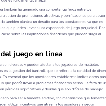
s que es fundamental analizar.
nea también ha generado una competencia feroz entre los
a creación de promociones atractivas y bonificaciones para atraer
ia también plantea un desafío para los apostadores, ya que es
ellas que pueden llevar a una experiencia de juego perjudicial. Por 
ucarse sobre las implicaciones financieras que pueden surgir al
del juego en línea
ea son diversas y pueden afectar a los jugadores de múltiples
s la gestión del bankroll, que se refiere a la cantidad de diner
s. Es esencial que los apostadores establezcan límites claros par
 lo que podría llevar a problemas financieros serios. La falta de u
n pérdidas significativas y deudas que son difíciles de manejar.
eñado para ser altamente adictivo, con mecanismos que fomenta
en utilizar incentivos que atraen a los jugadores a seguir