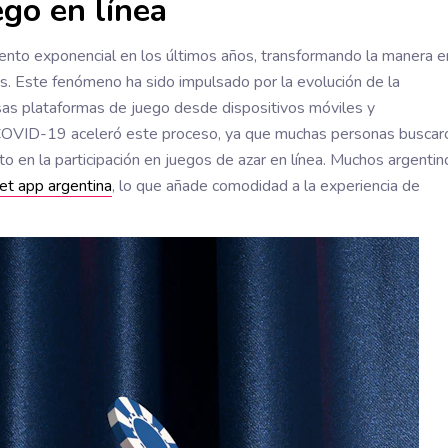
ego en línea
iento exponencial en los últimos años, transformando la manera e
s. Este fenómeno ha sido impulsado por la evolución de la
ersas plataformas de juego desde dispositivos móviles y
 COVID-19 aceleró este proceso, ya que muchas personas buscar
o en la participación en juegos de azar en línea. Muchos argentin
et app argentina
, lo que añade comodidad a la experiencia de