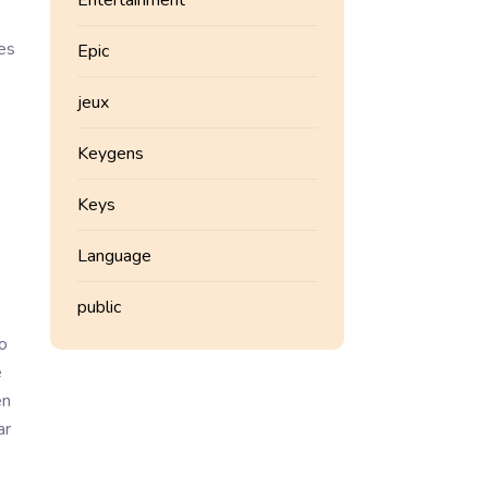
Entertainment
es
Epic
jeux
Keygens
Keys
Language
public
to
e
en
ar