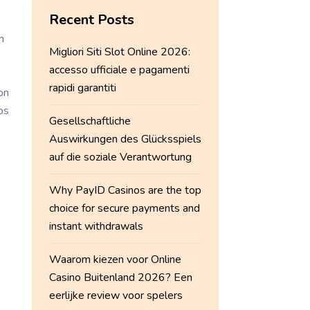
Recent Posts
n
Migliori Siti Slot Online 2026:
accesso ufficiale e pagamenti
rapidi garantiti
on
os
Gesellschaftliche
Auswirkungen des Glücksspiels
auf die soziale Verantwortung
Why PayID Casinos are the top
choice for secure payments and
instant withdrawals
Waarom kiezen voor Online
Casino Buitenland 2026? Een
eerlijke review voor spelers