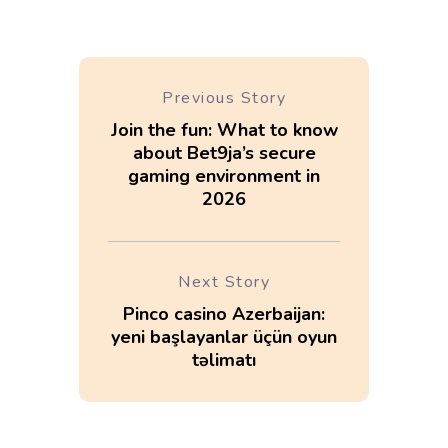
Previous Story
Join the fun: What to know
about Bet9ja’s secure
gaming environment in
2026
Next Story
Pinco casino Azerbaijan:
yeni başlayanlar üçün oyun
təlimatı