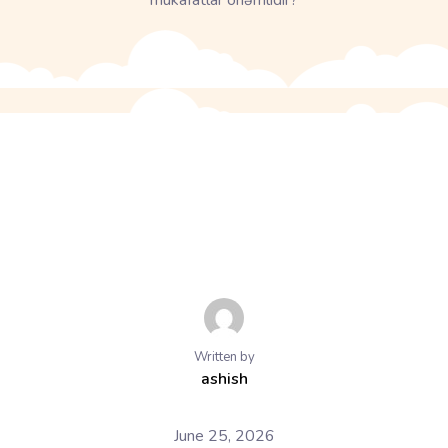
mükafatlar önəmlidir?
Written by
ashish
June 25, 2026