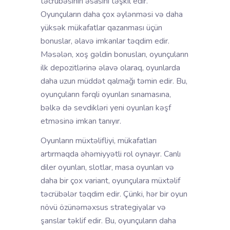
təcrübəsinin əsasını təşkil edir.
Oyunçuların daha çox əylənməsi və daha
yüksək mükafatlar qazanması üçün
bonuslar, əlavə imkanlar təqdim edir.
Məsələn, xoş gəldin bonusları, oyunçuların
ilk depozitlərinə əlavə olaraq, oyunlarda
daha uzun müddət qalmağı təmin edir. Bu,
oyunçuların fərqli oyunları sınamasına,
bəlkə də sevdikləri yeni oyunları kəşf
etməsinə imkan tanıyır.
Oyunların müxtəlifliyi, mükafatları
artırmaqda əhəmiyyətli rol oynayır. Canlı
diler oyunları, slotlar, masa oyunları və
daha bir çox variant, oyunçulara müxtəlif
təcrübələr təqdim edir. Çünki, hər bir oyun
növü özünəməxsus strategiyalar və
şanslar təklif edir. Bu, oyunçuların daha