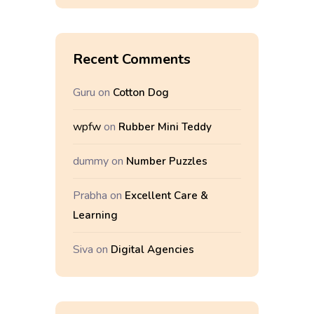
Recent Comments
Guru
on
Cotton Dog
wpfw
on
Rubber Mini Teddy
dummy
on
Number Puzzles
Prabha
on
Excellent Care &
Learning
Siva
on
Digital Agencies