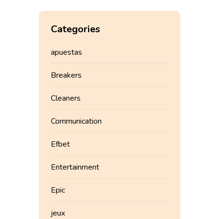
Categories
apuestas
Breakers
Cleaners
Communication
Efbet
Entertainment
Epic
jeux