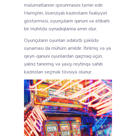
məlumatlarının qorunmasını təmin edir.
Həmçinin, lisenziyalı kazinoların fəaliyyət
göstərməsi, oyunçuların qanuni və etibarlı
bir mühitdə oynadıqlarına əmin olur.
Oyunçuların oyunları ədalətli şəkildə
oynaması da mühüm amildir. İtirilmiş və ya
qeyri-qanuni oyunlardan qaçmaq üçün,
yalnız tanınmış və yaxşı reytinqə sahib
kazinoları seçmək tövsiyə olunur.