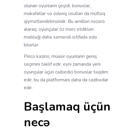
olunan oyunların çeşidi, bonuslar,
mükafatlar və ödəniş üsulları da mütləq
qiymətləndirilməlidir. Bu amilləri nəzərə
alaraq, oyunçular öz mərc etdikləri
məbləği daha səmərəli istifadə edə
bilərlər.
Pinco kazino, müasir oyunların geniş
seçimini təklif edir, eyni zamanda yeni
oyunçular üçün cəlbedici bonuslar təqdim
edir, bu da platformanı daha da cazibədar
edir.
Başlamaq üçün
necə