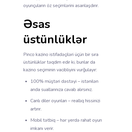
oyunçuların öz seçimlərini asanlaşdırır.
Əsas
üstünlüklər
Pinco kazino istifadəçiləri üçün bir sıra
üstünlüklər təqdim edir ki, bunlar da
kazino seçiminin vacibliyini vurğulayır:
100% müştəri dəstəyi – istənilən
anda suallarınıza cavab alırsınız.
Canlı diler oyunları – reallıq hissinizi
artırır.
Mobil tətbiq – hər yerdə rahat oyun
imkanı verir.