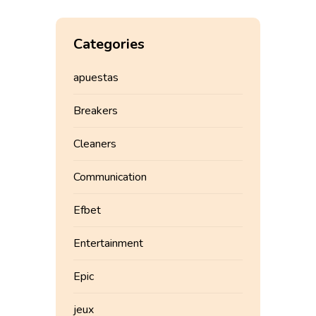
Categories
apuestas
Breakers
Cleaners
Communication
Efbet
Entertainment
Epic
jeux