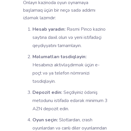
Onlayn kazinoda oyun oynamaya
başlamaq üçün bir neçə sadə addımı
izləmək lazımdır:
Hesab yaradın:
Rəsmi Pinco kazino
saytına daxil olun və yeni istifadəçi
qeydiyyatını tamamlayın.
Məlumatları təsdiqləyin:
Hesabınızı aktivləşdirmək üçün e-
poçt və ya telefon nömrənizi
təsdiqləyin.
Depozit edin:
Seçdiyiniz ödəniş
metodunu istifadə edərək minimum 3
AZN depozit edin.
Oyun seçin:
Slotlardan, crash
oyunlardan və canlı diler oyunlarından