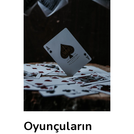
Oyunçuların