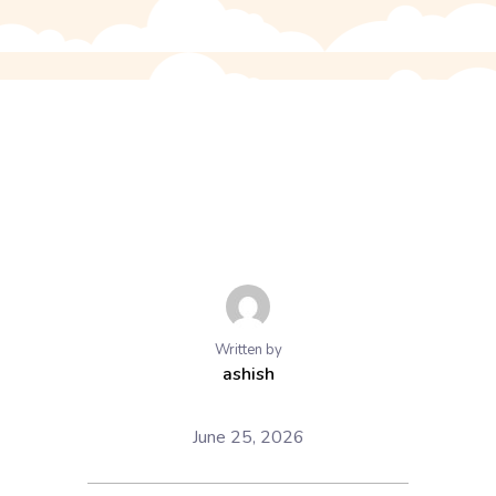
Written by
ashish
June 25, 2026