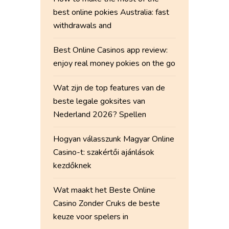
best online pokies Australia: fast
withdrawals and
Best Online Casinos app review:
enjoy real money pokies on the go
Wat zijn de top features van de
beste legale goksites van
Nederland 2026? Spellen
Hogyan válasszunk Magyar Online
Casino-t: szakértői ajánlások
kezdőknek
Wat maakt het Beste Online
Casino Zonder Cruks de beste
keuze voor spelers in