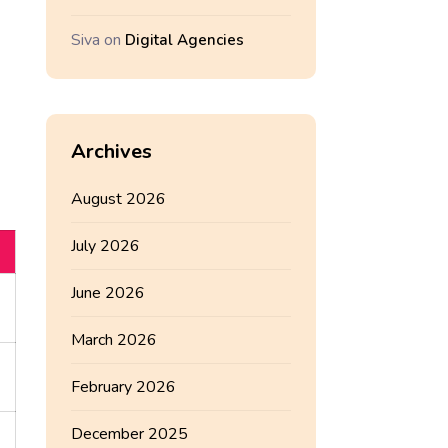
Siva
on
Digital Agencies
Archives
August 2026
July 2026
June 2026
March 2026
February 2026
December 2025