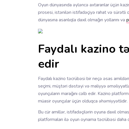
Oyun dünyasında əyləncə axtaranlar üçün kazin
prosesi, istənilən istifadəçiyə rahat və sürət
dünyasına asanlıqla daxil olmağın yollarını və
p
Faydalı kazino t
edir
Faydalı kazino təcrübəsi bir neçə əsas amildən 
seçimi, müştəri dəstəyi və maliyyə əməliyyatla
oyunçuların marağını cəlb edir. Kazino platform
müasir oyunçular üçün olduqca əhəmiyyətlidir.
Bu cür amillər, istifadəçilərin oyuna daxil olmas
platformaları ilə oyun oynama təcrübəsi daha d