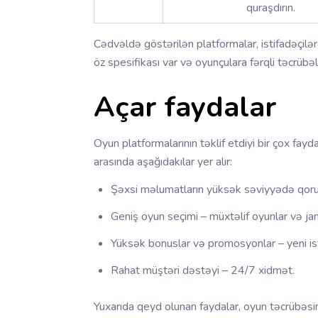
quraşdırın.
Cədvəldə göstərilən platformalar, istifadəçilə
öz spesifikası var və oyunçulara fərqli təcrübə
Açar faydalar
Oyun platformalarının təklif etdiyi bir çox fayda
arasında aşağıdakılar yer alır:
Şəxsi məlumatların yüksək səviyyədə qorunm
Geniş oyun seçimi – müxtəlif oyunlar və jan
Yüksək bonuslar və promosyonlar – yeni isti
Rahat müştəri dəstəyi – 24/7 xidmət.
Yuxarıda qeyd olunan faydalar, oyun təcrübəsini 