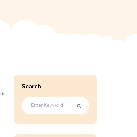
Search
026