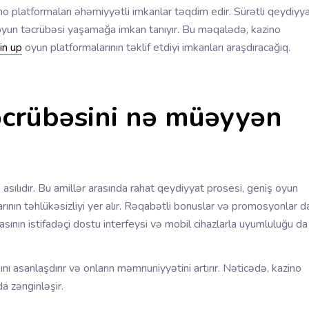
o platformaları əhəmiyyətli imkanlar təqdim edir. Sürətli qeydiyy
li oyun təcrübəsi yaşamağa imkan tanıyır. Bu məqalədə, kazino
in up
oyun platformalarının təklif etdiyi imkanları araşdıracağıq.
əcrübəsini nə müəyyən
asılıdır. Bu amillər arasında rahat qeydiyyat prosesi, geniş oyun
rının təhlükəsizliyi yer alır. Rəqabətli bonuslar və promosyonlar d
asının istifadəçi dostu interfeysi və mobil cihazlarla uyumluluğu da
ını asanlaşdırır və onların məmnuniyyətini artırır. Nəticədə, kazino
a zənginləşir.