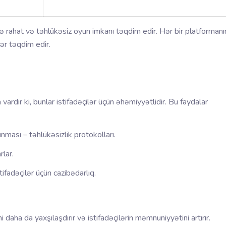
rə rahat və təhlükəsiz oyun imkanı təqdim edir. Hər bir platformanı
lər təqdim edir.
 vardır ki, bunlar istifadəçilər üçün əhəmiyyətlidir. Bu faydalar
ası – təhlükəsizlik protokolları.
rlar.
fadəçilər üçün cazibədarlıq.
daha da yaxşılaşdırır və istifadəçilərin məmnuniyyətini artırır.