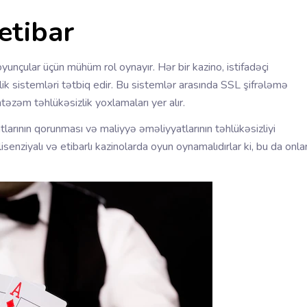
etibar
oyunçular üçün mühüm rol oynayır. Hər bir kazino, istifadəçi
ik sistemləri tətbiq edir. Bu sistemlər arasında SSL şifrələmə
ntəzəm təhlükəsizlik yoxlamaları yer alır.
larının qorunması və maliyyə əməliyyatlarının təhlükəsizliyi
lisenziyalı və etibarlı kazinolarda oyun oynamalıdırlar ki, bu da onla