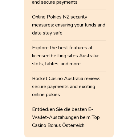
and secure payments
Online Pokies NZ security
measures: ensuring your funds and
data stay safe
Explore the best features at
licensed betting sites Australia:
slots, tables, and more
Rocket Casino Australia review:
secure payments and exciting
online pokies
Entdecken Sie die besten E-
Wallet-Auszahlungen beim Top
Casino Bonus Österreich