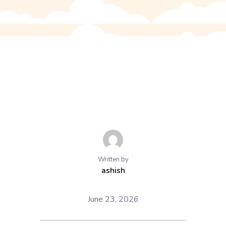
Written by
ashish
June 23, 2026