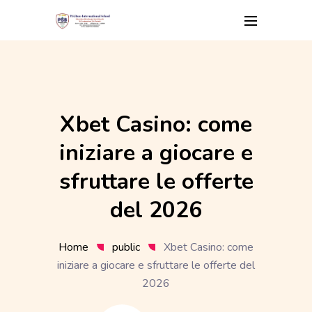
Skip
to
content
Xbet Casino: come
iniziare a giocare e
sfruttare le offerte
del 2026
Home
public
Xbet Casino: come
iniziare a giocare e sfruttare le offerte del
2026