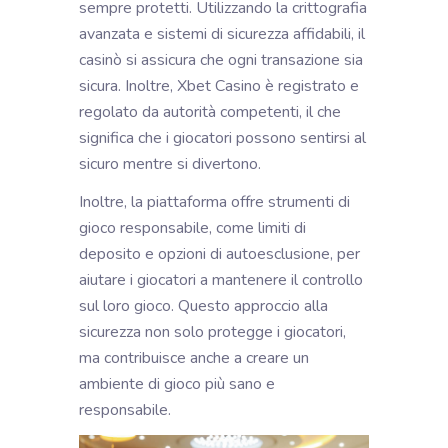
sempre protetti. Utilizzando la crittografia
avanzata e sistemi di sicurezza affidabili, il
casinò si assicura che ogni transazione sia
sicura. Inoltre, Xbet Casino è registrato e
regolato da autorità competenti, il che
significa che i giocatori possono sentirsi al
sicuro mentre si divertono.
Inoltre, la piattaforma offre strumenti di
gioco responsabile, come limiti di
deposito e opzioni di autoesclusione, per
aiutare i giocatori a mantenere il controllo
sul loro gioco. Questo approccio alla
sicurezza non solo protegge i giocatori,
ma contribuisce anche a creare un
ambiente di gioco più sano e
responsabile.