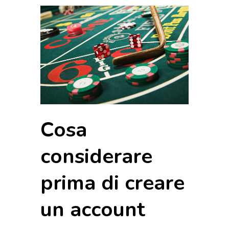
Cosa
considerare
prima di creare
un account